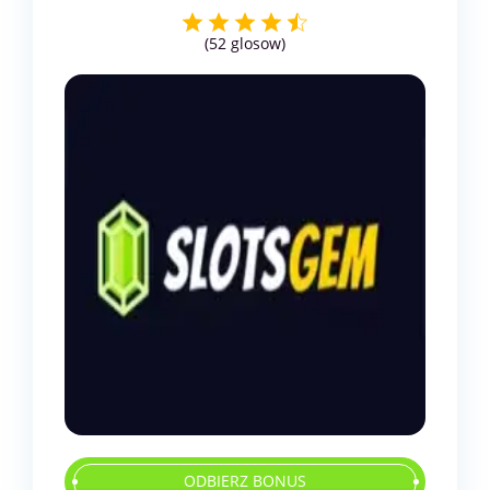
(
52
glosow)
ODBIERZ BONUS