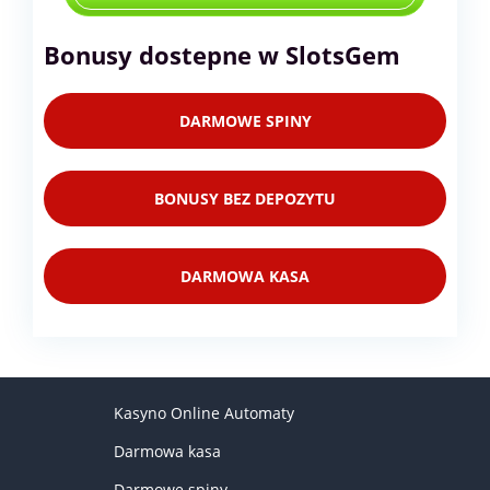
Bonusy dostepne w SlotsGem
DARMOWE SPINY
BONUSY BEZ DEPOZYTU
DARMOWA KASA
Kasyno Online Automaty
Darmowa kasa
Darmowe spiny