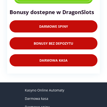
Bonusy dostepne w DragonSlots
DARMOWE SPINY
BONUSY BEZ DEPOZYTU
DARMOWA KASA
Kasyno Online Automaty
Darmowa kasa
Darmowe spiny