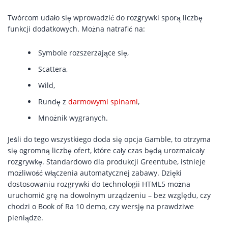
Twórcom udało się wprowadzić do rozgrywki sporą liczbę
funkcji dodatkowych. Można natrafić na:
Symbole rozszerzające się,
Scattera,
Wild,
Rundę z
darmowymi spinami
,
Mnożnik wygranych.
Jeśli do tego wszystkiego doda się opcja Gamble, to otrzyma
się ogromną liczbę ofert, które cały czas będą urozmaicały
rozgrywkę. Standardowo dla produkcji Greentube, istnieje
możliwość włączenia automatycznej zabawy. Dzięki
dostosowaniu rozgrywki do technologii HTML5 można
uruchomić grę na dowolnym urządzeniu – bez względu, czy
chodzi o Book of Ra 10 demo, czy wersję na prawdziwe
pieniądze.