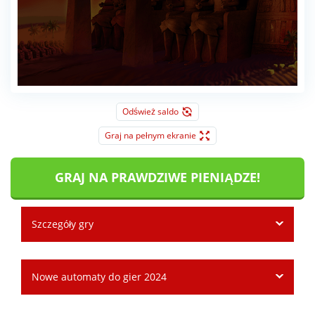
Odśwież saldo
Graj na pełnym ekranie
GRAJ NA PRAWDZIWE PIENIĄDZE!
Szczegóły gry
Nowe automaty do gier 2024